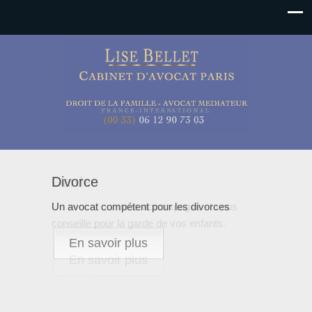
Divorce
Garde
Un avocat compétent pour les divorces
Un avocat qui vous accompagne et vous
conseille pour la garde de vos enfants.
En savoir plus
En savoir plus