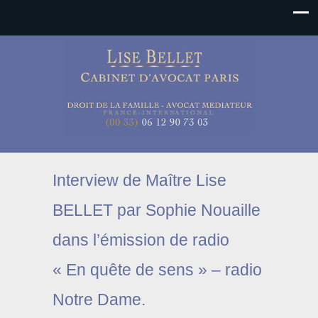
Interview de Maître Lise
BELLET par Sophie Nouaille
dans l’émission de radio
« En quête de sens » – radio
Notre Dame.