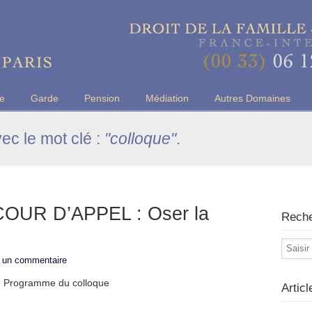
u Barreau de Paris
ce
Garde
Pension
Médiation
Autres Domaines
vec le mot clé :
"colloque"
.
OUR D’APPEL : Oser la
Rech
r un commentaire
ogramme du colloque
Artic