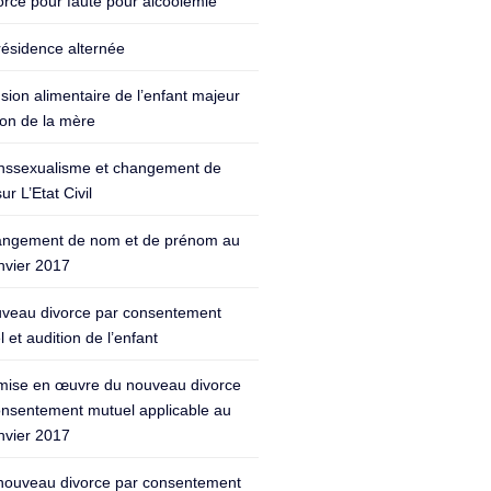
orce pour faute pour alcoolémie
résidence alternée
sion alimentaire de l’enfant majeur
ion de la mère
nssexualisme et changement de
ur L’Etat Civil
ngement de nom et de prénom au
nvier 2017
veau divorce par consentement
 et audition de l’enfant
mise en œuvre du nouveau divorce
onsentement mutuel applicable au
nvier 2017
nouveau divorce par consentement