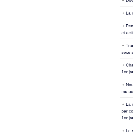
Div
La 
Pen
et act
Tra
sexe s
Cha
1er ja
Nou
mutuel
La 
par c
1er ja
Le 