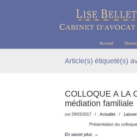
Maître Lise BELLET, Avocate a
Accueil
Divor
Article(s) étiqueté(s) a
COLLOQUE A LA C
médiation familiale
sur
29/03/2017
/
Actualité
/
Laisse
Présentation du colloque Pr
En savoir plus
→