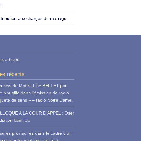
l
tribution aux charges du mariage
es articles
les récents
erview de Maître Lise BELLET par
e Nouaille dans l’émission de radio
quête de sens » – radio Notre Dame.
LLOQUE A LA COUR D’APPEL : Oser
iation familiale
ures provisoires dans le cadre d’un
ce contentieux et jouissance du