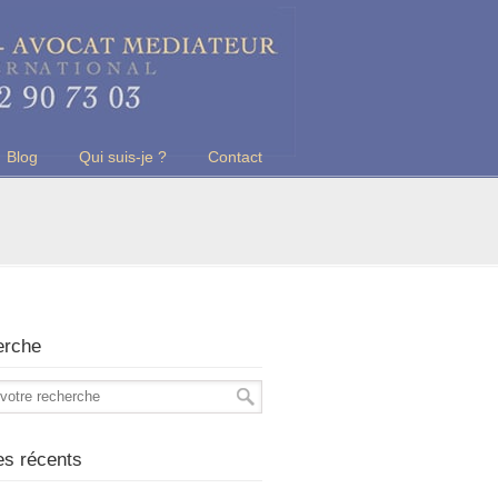
Blog
Qui suis-je ?
Contact
erche
les récents