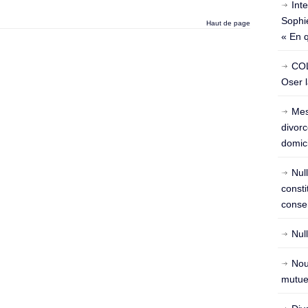
Int
Sophie
Haut de page
« En 
COL
Oser l
Mes
divorc
domici
Nul
const
conse
Nul
Nou
mutuel