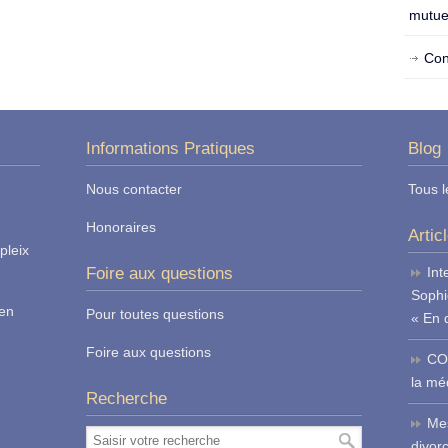
mutue
Con
Informations Pratiques
Blog
Nous contacter
Tous l
Honoraires
Artic
pleix
Foire aux questions
Int
Sophi
ren
Pour toutes questions
« En 
Foire aux questions
CO
la méd
Recherche
Mes
divor