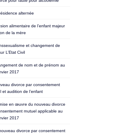
orce pour faute pour alcoolémie
résidence alternée
sion alimentaire de l’enfant majeur
ion de la mère
nssexualisme et changement de
ur L’Etat Civil
ngement de nom et de prénom au
nvier 2017
veau divorce par consentement
 et audition de l’enfant
mise en œuvre du nouveau divorce
onsentement mutuel applicable au
nvier 2017
nouveau divorce par consentement