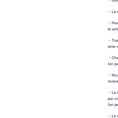
Div
La 
Pen
et act
Tra
sexe s
Cha
1er ja
Nou
mutuel
La 
par c
1er ja
Le 