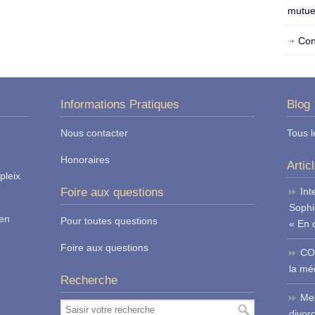
mutue
Con
Informations Pratiques
Blog
Nous contacter
Tous l
Honoraires
Artic
pleix
Foire aux questions
Int
Sophi
ren
Pour toutes questions
« En 
Foire aux questions
CO
la méd
Recherche
Mes
divor