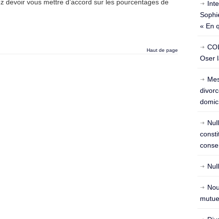
ez devoir vous mettre d’accord sur les pourcentages de
Int
Sophie
« En 
COL
Haut de page
Oser l
Mes
divorc
domici
Nul
const
conse
Nul
Nou
mutuel