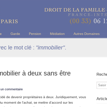
u Barreau de Paris
ce
Garde
Pension
Médiation
Autres Domaines
vec le mot clé :
"immobilier"
.
obilier à deux sans être
Rech
r un commentaire
idé de devenir propriétaires à deux. Juridiquement, vous
Artic
. Au moment de l’achat, se mettre d’accord sur les