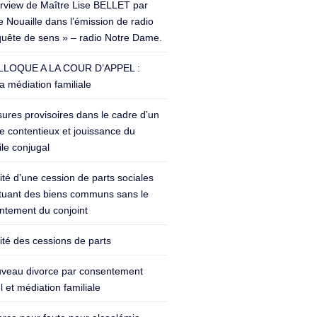
erview de Maître Lise BELLET par
 Nouaille dans l’émission de radio
quête de sens » – radio Notre Dame.
LOQUE A LA COUR D’APPEL :
a médiation familiale
ures provisoires dans le cadre d’un
e contentieux et jouissance du
le conjugal
lité d’une cession de parts sociales
ituant des biens communs sans le
ntement du conjoint
lité des cessions de parts
veau divorce par consentement
 et médiation familiale