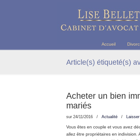
Maître Lise BELLET, Avocate a
Accueil
Divor
Article(s) étiqueté(s) a
Acheter un bien imm
mariés
sur
24/11/2016
/
Actualité
/
Laisse
Vous êtes en couple et vous avez déc
allez être propriétaires en indivision