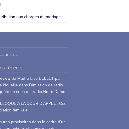
l
tribution aux charges du mariage
es articles
les récents
erview de Maître Lise BELLET par
e Nouaille dans l’émission de radio
quête de sens » – radio Notre Dame.
LLOQUE A LA COUR D’APPEL : Oser
iation familiale
ures provisoires dans le cadre d’un
ce contentieux et jouissance du