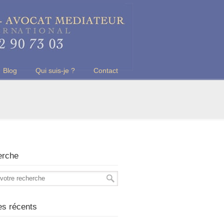
Blog
Qui suis-je ?
Contact
erche
les récents