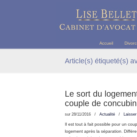
Maître Lise BELLET, Avocate a
Accueil
Divor
Article(s) étiqueté(s) a
Le sort du logemen
couple de concubin
sur
28/11/2016
/
Actualité
/
Laisse
Il est tout à fait possible pour un co
logement après la séparation. Différe