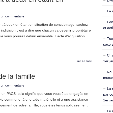
Div
La 
r un commentaire
Pen
nt à deux en étant en situation de concubinage, sachez
et act
 indivision c’est à dire que chacun va devenir propriétaire
e vous pourrez définir ensemble. L’acte d’acquisition
Tra
sexe s
Cha
1er ja
Haut de page
Nou
e la famille
mutuel
r un commentaire
La 
e un PACS, cela signifie que vous vous êtes engagés en
par c
vie commune, à une aide matérielle et à une assistance
1er ja
ogement de votre famille, vous êtes tenus solidairement
Le 