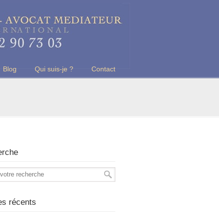
Blog
Qui suis-je ?
Contact
erche
les récents