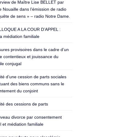
erview de Maître Lise BELLET par
 Nouaille dans l’émission de radio
quête de sens » – radio Notre Dame.
LOQUE A LA COUR D’APPEL :
a médiation familiale
ures provisoires dans le cadre d’un
e contentieux et jouissance du
le conjugal
lité d’une cession de parts sociales
ituant des biens communs sans le
ntement du conjoint
lité des cessions de parts
veau divorce par consentement
 et médiation familiale