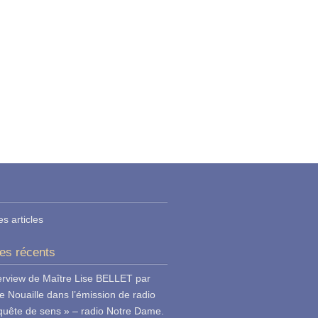
es articles
les récents
erview de Maître Lise BELLET par
e Nouaille dans l’émission de radio
quête de sens » – radio Notre Dame.