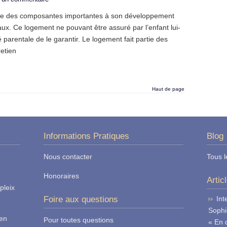
’une des composantes importantes à son développement
itaux. Ce logement ne pouvant être assuré par l’enfant lui-
é parentale de le garantir. Le logement fait partie des
retien
Haut de page
Informations Pratiques
Blog
Nous contacter
Tous l
Honoraires
Artic
pleix
Foire aux questions
Int
Sophi
ren
Pour toutes questions
« En 