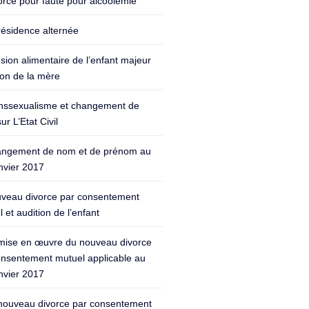
orce pour faute pour alcoolémie
résidence alternée
sion alimentaire de l’enfant majeur
ion de la mère
nssexualisme et changement de
ur L’Etat Civil
ngement de nom et de prénom au
nvier 2017
veau divorce par consentement
 et audition de l’enfant
mise en œuvre du nouveau divorce
onsentement mutuel applicable au
nvier 2017
nouveau divorce par consentement