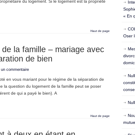
ropriétaire du logement. Si le logement est la propriété
Int
Sophie
« En 
COL
Haut de page
Oser l
de la famille – mariage avec
Mes
divorc
aration de bien
domici
r un commentaire
Nul
té en vous mariant pour le régime de la séparation de
const
 la question du logement de la famille peut se poser
conse
férent de qui a payé le bien). A
Nul
Nou
Haut de page
mutuel
t à deux en étant en