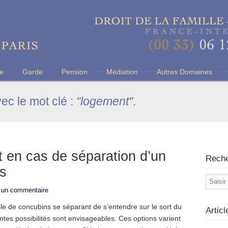
u Barreau de Paris
ce
Garde
Pension
Médiation
Autres Domaines
vec le mot clé :
"logement"
.
t en cas de séparation d’un
Rech
s
r un commentaire
uple de concubins se séparant de s’entendre sur le sort du
Artic
ntes possibilités sont envisageables. Ces options varient