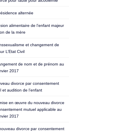
orce pour faute pour alcoolémie
résidence alternée
sion alimentaire de l’enfant majeur
ion de la mère
nssexualisme et changement de
ur L’Etat Civil
ngement de nom et de prénom au
nvier 2017
veau divorce par consentement
 et audition de l’enfant
mise en œuvre du nouveau divorce
onsentement mutuel applicable au
nvier 2017
nouveau divorce par consentement