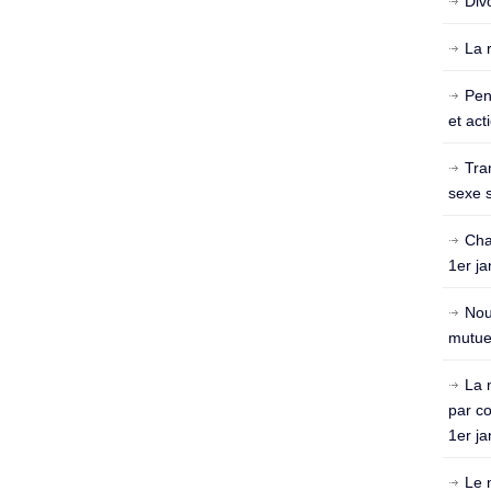
Div
La 
Pen
et act
Tra
sexe s
Cha
1er ja
Nou
mutuel
La 
par c
1er ja
Le 