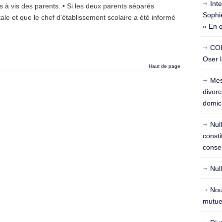
Int
is à vis des parents. • Si les deux parents séparés
Sophie
le et que le chef d’établissement scolaire a été informé
« En 
COL
Oser l
Haut de page
Mes
divorc
domici
Nul
const
conse
Nul
Nou
mutuel