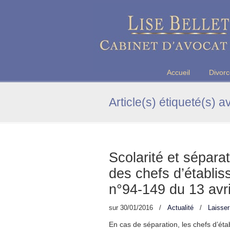
Maître Lise BELLET, Avocate a
Accueil
Divor
Article(s) étiqueté(s) a
Scolarité et séparat
des chefs d’établis
n°94-149 du 13 avr
sur
30/01/2016
/
Actualité
/
Laisse
En cas de séparation, les chefs d’éta