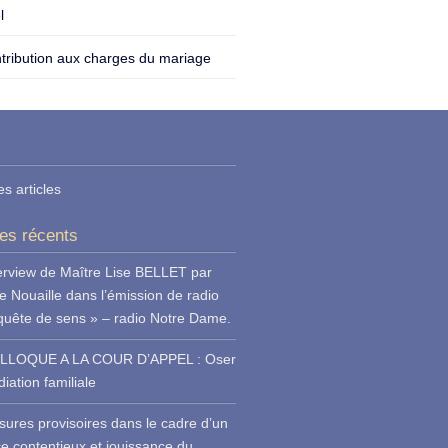
l
tribution aux charges du mariage
es articles
les récents
erview de Maître Lise BELLET par
e Nouaille dans l’émission de radio
quête de sens » – radio Notre Dame.
LLOQUE A LA COUR D’APPEL : Oser
iation familiale
ures provisoires dans le cadre d’un
ce contentieux et jouissance du