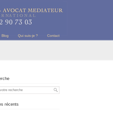
Blog
Qui suis-je ?
Contact
erche
les récents