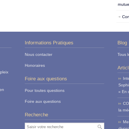
mutue
Con
Informations Pratiques
Blog
Nous contacter
Tous l
Honoraires
Artic
pleix
Foire aux questions
Int
Sophi
ren
Pour toutes questions
« En 
Foire aux questions
CO
la méd
Recherche
Mes
divor