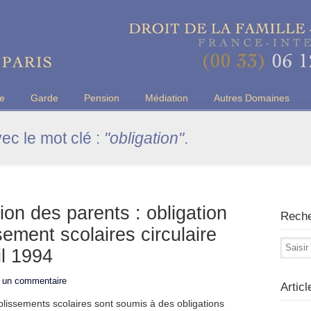
u Barreau de Paris
ce
Garde
Pension
Médiation
Autres Domaines
vec le mot clé :
"obligation"
.
ion des parents : obligation
Rech
sement scolaires circulaire
il 1994
r un commentaire
Artic
blissements scolaires sont soumis à des obligations