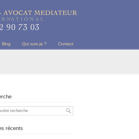
Blog
Qui suis-je ?
Contact
erche
les récents