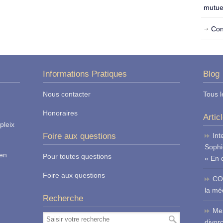
mutue
Con
Informations Pratiques
Blog
Nous contacter
Tous l
Honoraires
Artic
pleix
Foire aux questions
Int
Sophi
ren
Pour toutes questions
« En 
Foire aux questions
CO
la méd
Recherche
Mes
divor