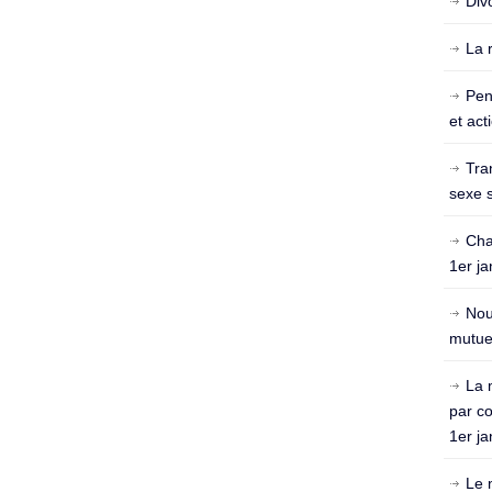
Div
La 
Pen
et act
Tra
sexe s
Cha
1er ja
Nou
mutuel
La 
par c
1er ja
Le 