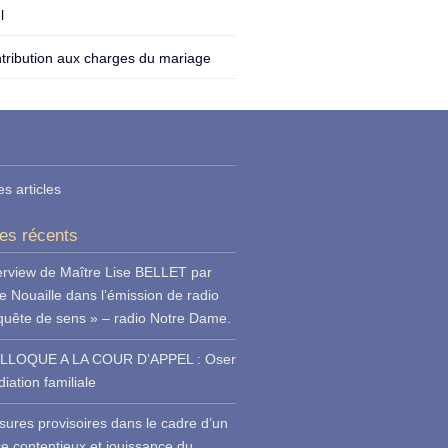
l
tribution aux charges du mariage
es articles
les récents
erview de Maître Lise BELLET par
e Nouaille dans l’émission de radio
quête de sens » – radio Notre Dame.
LLOQUE A LA COUR D’APPEL : Oser
iation familiale
ures provisoires dans le cadre d’un
ce contentieux et jouissance du