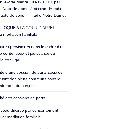
erview de Maître Lise BELLET par
 Nouaille dans l’émission de radio
quête de sens » – radio Notre Dame.
LOQUE A LA COUR D’APPEL :
a médiation familiale
ures provisoires dans le cadre d’un
e contentieux et jouissance du
le conjugal
lité d’une cession de parts sociales
ituant des biens communs sans le
ntement du conjoint
lité des cessions de parts
veau divorce par consentement
 et médiation familiale