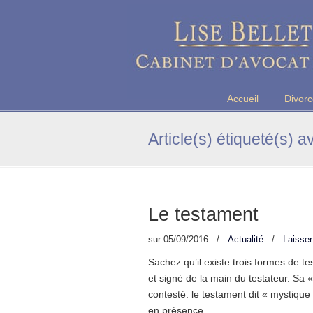
Maître Lise BELLET, Avocate a
Accueil
Divor
Article(s) étiqueté(s) a
Le testament
sur
05/09/2016
/
Actualité
/
Laisse
Sachez qu’il existe trois formes de te
et signé de la main du testateur. Sa « 
contesté. le testament dit « mystiqu
en présence