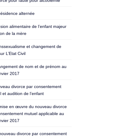
orce pour faute pour alcoolémie
résidence alternée
sion alimentaire de l’enfant majeur
ion de la mère
nssexualisme et changement de
ur L’Etat Civil
ngement de nom et de prénom au
nvier 2017
veau divorce par consentement
 et audition de l’enfant
mise en œuvre du nouveau divorce
onsentement mutuel applicable au
nvier 2017
nouveau divorce par consentement