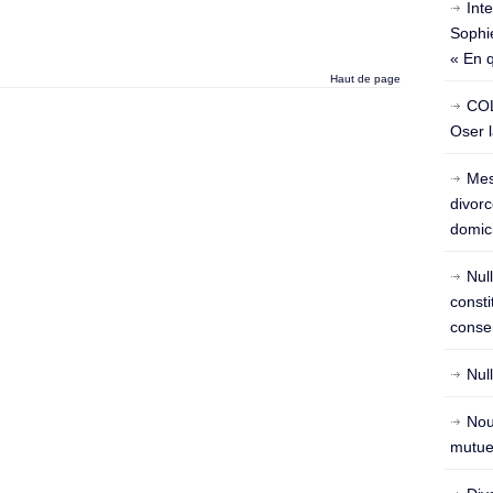
Int
Sophie
« En 
Haut de page
COL
Oser l
Mes
divorc
domici
Nul
const
conse
Nul
Nou
mutuel