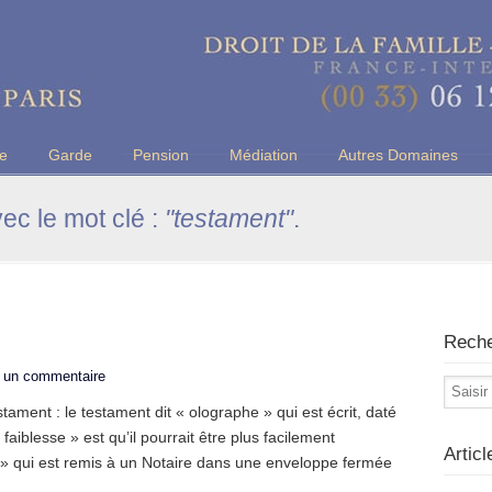
u Barreau de Paris
ce
Garde
Pension
Médiation
Autres Domaines
vec le mot clé :
"testament"
.
Rech
r un commentaire
stament : le testament dit « olographe » qui est écrit, daté
faiblesse » est qu’il pourrait être plus facilement
Artic
e » qui est remis à un Notaire dans une enveloppe fermée