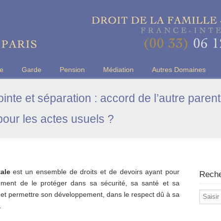
u Barreau de Paris
ce
Garde
Pension
Médiation
Autres Domaines
ointe et séparation : accord de l’autre parent
our les actes usuels ?
tale
est un ensemble de droits et de devoirs ayant pour
Rech
otamment de le protéger dans sa sécurité, sa santé et sa
 et permettre son développement, dans le respect dû à sa
.