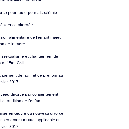
 et médiation familiale
orce pour faute pour alcoolémie
résidence alternée
sion alimentaire de l’enfant majeur
ion de la mère
nssexualisme et changement de
ur L’Etat Civil
ngement de nom et de prénom au
nvier 2017
veau divorce par consentement
 et audition de l’enfant
mise en œuvre du nouveau divorce
onsentement mutuel applicable au
nvier 2017