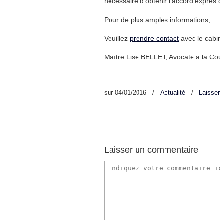
nécessaire d’obtenir l’accord exprès d
Pour de plus amples informations,
Veuillez
prendre contact
avec le cabi
Maître Lise BELLET, Avocate à la Cou
sur
04/01/2016
/
Actualité
/
Laisse
Laisser un commentaire