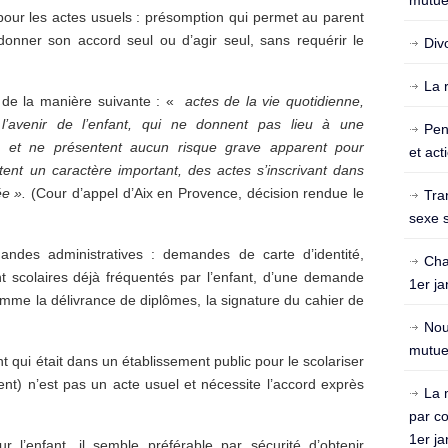
mutuel
 pour les actes usuels : présomption qui permet au parent
onner son accord seul ou d’agir seul, sans requérir le
Div
La 
el de la manière suivante : «
actes de la vie quotidienne,
l’avenir de l’enfant, qui ne donnent pas lieu à une
Pen
lle et ne présentent aucun risque grave apparent pour
et act
tent un caractère important, des actes s’inscrivant dans
ée ».
(Cour d’appel d’Aix en Provence, décision rendue le
Tra
sexe s
andes administratives : demandes de carte d’identité,
Cha
nt scolaires déjà fréquentés par l’enfant, d’une demande
1er ja
mme la délivrance de diplômes, la signature du cahier de
Nou
mutuel
t qui était dans un établissement public pour le scolariser
nt) n’est pas un acte usuel et nécessite l’accord exprès
La 
par c
1er ja
r l’enfant, il semble préférable par sécurité d’obtenir