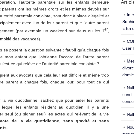
Artic
ation, l’autorité parentale sur les enfants demeure
ux parents ont les mêmes droits et les mêmes devoirs sur
Int
utorité parentale conjointe, sont donc à place d’égalité et
Sophie
cipalement avec l’un de leur parent et que l’autre parent
« En 
er
bergement (par exemple un weekend sur deux ou les 1
,
moitié des vacances).
COL
Oser l
 se posent la question suivante : faut-il qu’à chaque fois
e mon enfant que j’obtienne l’accord de l’autre parent
Mes
qu’est-ce qui relève de l’autorité parentale conjointe ?
divorc
domici
quent aux avocats que cela leur est difficile et même trop
utre parent à chaque fois, chaque jour, pour tout ce qui
Nul
const
er la vie quotidienne, sachez que pour aider les parents
conse
 lequel les enfants résident au quotidien, il y a une
 seul (ou signer seul) les actes qui relèvent de la vie
Nul
n acte de la vie quotidienne, sans gravité et sans
Nou
nts.