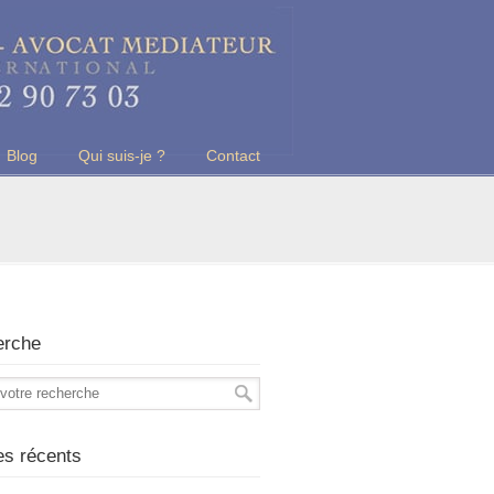
Blog
Qui suis-je ?
Contact
erche
les récents