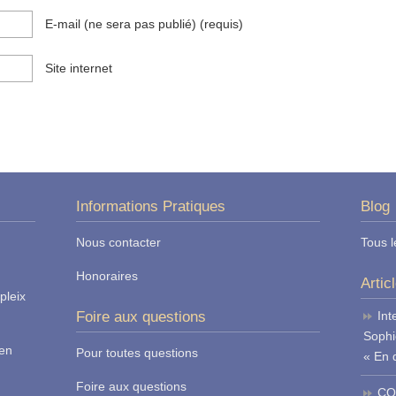
E-mail (ne sera pas publié)
(requis)
Site internet
Informations Pratiques
Blog
Nous contacter
Tous l
Honoraires
Artic
pleix
Foire aux questions
Int
Sophi
ren
Pour toutes questions
« En 
Foire aux questions
CO