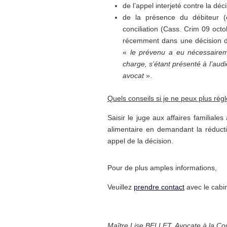
de l’appel interjeté contre la déc
de la présence du débiteur (c
conciliation (Cass. Crim 09 oct
récemment dans une décision d
«
le prévenu a eu nécessairem
charge, s’étant présenté à l’audi
avocat
».
Quels conseils si je ne peux plus régl
Saisir le juge aux affaires familia
alimentaire en demandant la réducti
appel de la décision.
Pour de plus amples informations,
Veuillez
prendre contact
avec le cabi
Maître Lise BELLET, Avocate à la Cou