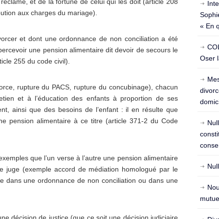
réclame, et de la fortune de celui qui les doit (article 208
Int
ibution aux charges du mariage).
Sophie
« En 
orcer et dont une ordonnance de non conciliation a été
COL
percevoir une pension alimentaire dit devoir de secours le
Oser l
icle 255 du code civil).
Mes
orce, rupture du PACS, rupture du concubinage), chacun
divorc
retien et à l’éducation des enfants à proportion de ses
domici
ent, ainsi que des besoins de l’enfant : il en résulte que
ne pension alimentaire à ce titre (article 371-2 du Code
Nul
const
conse
 exemples que l’un verse à l’autre une pension alimentaire
Nul
 le juge (exemple accord de médiation homologué par le
le dans une ordonnance de non conciliation ou dans une
Nou
mutuel
e décision de justice (que ce soit une décision judiciaire