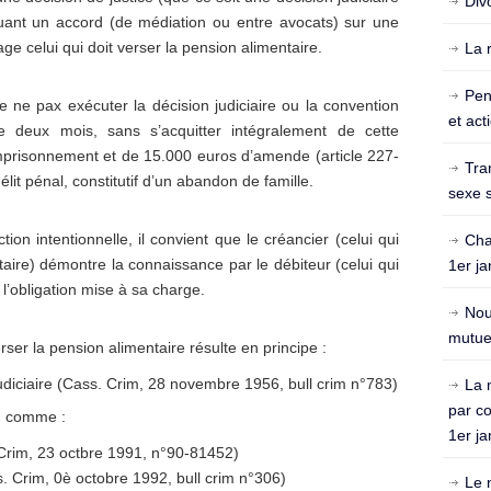
Div
uant un accord (de médiation ou entre avocats) sur une
ge celui qui doit verser la pension alimentaire.
La 
Pen
de ne pax exécuter la décision judiciaire ou la convention
et act
e deux mois, sans s’acquitter intégralement de cette
emprisonnement et de 15.000 euros d’amende (article 227-
Tra
élit pénal, constitutif d’un abandon de famille.
sexe s
ion intentionnelle, il convient que le créancier (celui qui
Cha
taire) démontre la connaissance par le débiteur (celui qui
1er ja
 l’obligation mise à sa charge.
Nou
mutuel
ser la pension alimentaire résulte en principe :
 judiciaire (Cass. Crim, 28 novembre 1956, bull crim n°783)
La 
par c
s, comme :
1er ja
 Crim, 23 octbre 1991, n°90-81452)
s. Crim, 0è octobre 1992, bull crim n°306)
Le 