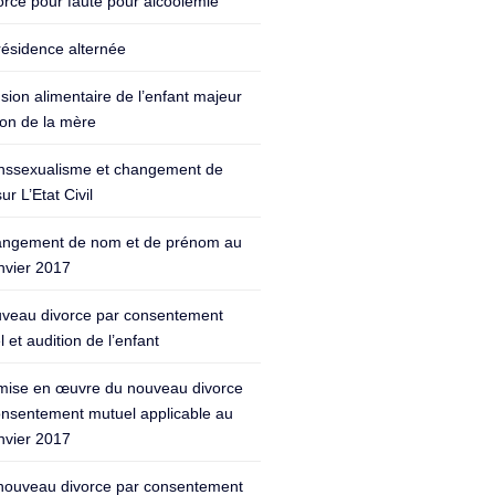
orce pour faute pour alcoolémie
résidence alternée
sion alimentaire de l’enfant majeur
ion de la mère
nssexualisme et changement de
ur L’Etat Civil
ngement de nom et de prénom au
nvier 2017
veau divorce par consentement
 et audition de l’enfant
mise en œuvre du nouveau divorce
onsentement mutuel applicable au
nvier 2017
nouveau divorce par consentement