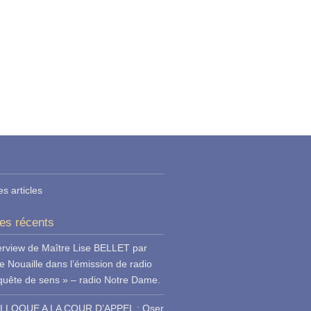
es articles
les récents
erview de Maître Lise BELLET par
e Nouaille dans l’émission de radio
quête de sens » – radio Notre Dame.
LLOQUE A LA COUR D’APPEL : Oser