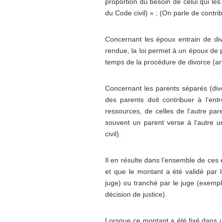
proportion du besoin de celui qui les 
du Code civil) » ; (On parle de contr
Concernant les époux entrain de div
rendue, la loi permet à un époux de 
temps de la procédure de divorce (art
Concernant les parents séparés (div
des parents doit contribuer à l’ent
ressources, de celles de l’autre par
souvent un parent verse à l’autre u
civil).
Il en résulte dans l’ensemble de ces
et que le montant a été validé par
juge) ou tranché par le juge (exemp
décision de justice).
Lorsque ce montant a été fixé dans un