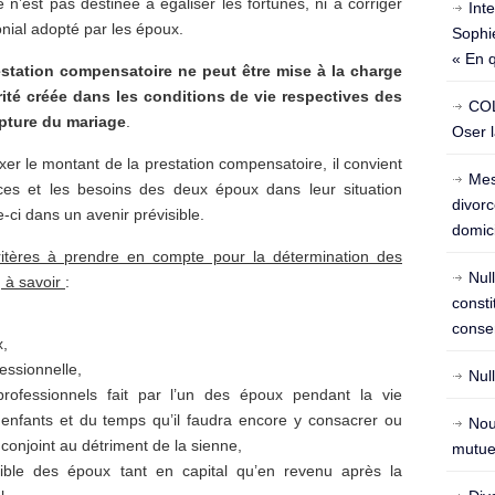
 n’est pas destinée à égaliser les fortunes, ni à corriger
Int
ial adopté par les époux.
Sophie
« En 
estation compensatoire ne peut être mise à la charge
rité créée dans les conditions de vie respectives des
COL
pture du mariage
.
Oser l
ixer le montant de la prestation compensatoire, il convient
Mes
es et les besoins des deux époux dans leur situation
divorc
e-ci dans un avenir prévisible.
domici
critères à prendre en compte pour la détermination des
Nul
, à savoir
:
const
conse
x,
fessionnelle,
Nul
rofessionnels fait par l’un des époux pendant la vie
enfants et du temps qu’il faudra encore y consacrer ou
Nou
 conjoint au détriment de la sienne,
mutuel
sible des époux tant en capital qu’en revenu après la