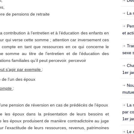
l,
Div
es,
La 
ère de pensions de retraite
Pen
 contribution à l’entretien et à l’éducation des enfants en
et act
eur qui verse cette somme ; attention car inversement ces
Tra
 compte en tant que ressources en ce qui concerne le
sexe s
ne somme au titre de l’entretien et de l’éducation des
ions familiales qu’il peut percevoir. percevoir
Cha
peut s’agir par exemple
:
1er ja
e de l’un des époux
Nou
 compte
:
mutuel
’une pension de réversion en cas de prédécès de l’époux
La 
par c
re les époux dans la présentation de leurs besoins et
1er ja
que les époux produisent de manière contradictoire au juge
eur l’exactitude de leurs ressources, revenus, patrimoines
Le 