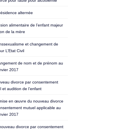
orce pour faute pour alcoolémie
résidence alternée
sion alimentaire de l’enfant majeur
ion de la mère
nssexualisme et changement de
ur L’Etat Civil
ngement de nom et de prénom au
nvier 2017
veau divorce par consentement
 et audition de l’enfant
mise en œuvre du nouveau divorce
onsentement mutuel applicable au
nvier 2017
nouveau divorce par consentement