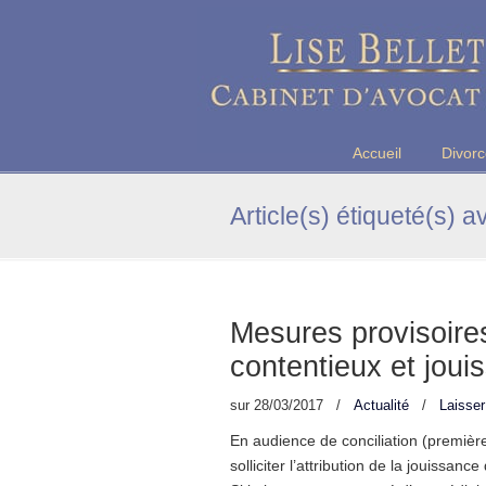
Maître Lise BELLET, Avocate a
Accueil
Divor
Article(s) étiqueté(s) a
Mesures provisoires
contentieux et joui
sur
28/03/2017
/
Actualité
/
Laisse
En audience de conciliation (première
solliciter l’attribution de la jouissan