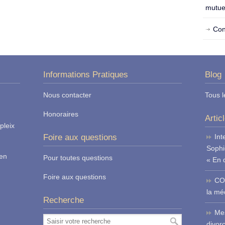
mutue
Con
Informations Pratiques
Blog
Nous contacter
Tous l
Honoraires
Artic
pleix
Foire aux questions
Int
Sophi
ren
Pour toutes questions
« En 
Foire aux questions
CO
la méd
Recherche
Mes
divor