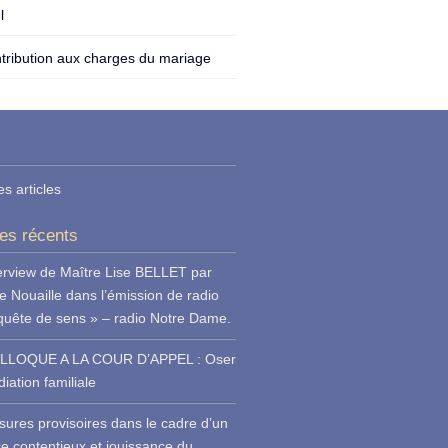
l
tribution aux charges du mariage
es articles
les récents
erview de Maître Lise BELLET par
e Nouaille dans l’émission de radio
quête de sens » – radio Notre Dame.
LLOQUE A LA COUR D’APPEL : Oser
iation familiale
ures provisoires dans le cadre d’un
ce contentieux et jouissance du