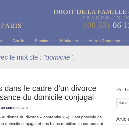
u Barreau de Paris
ce
Garde
Pension
Médiation
Autres Domaines
vec le mot clé :
"domicile"
.
 dans le cadre d’un divorce
Rech
ssance du domicile conjugal
r un commentaire
 audience du divorce « contentieux »), il est possible de
Artic
ce du domicile conjugal et des biens mobiliers le composant.