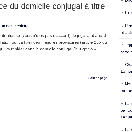
Div
ce du domicile conjugal à titre
La 
Pen
r un commentaire
et act
tentieuse (vous n’êtes pas d’accord), le juge va d’abord
tion qui va fixer des mesures provisoires (article 255 du
Tra
ui va résider dans le domicile conjugal (le juge va «
sexe s
Cha
1er ja
Haut de page
Nou
mutuel
La 
par c
1er ja
Le 