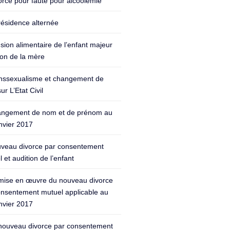
orce pour faute pour alcoolémie
résidence alternée
sion alimentaire de l’enfant majeur
ion de la mère
nssexualisme et changement de
ur L’Etat Civil
ngement de nom et de prénom au
nvier 2017
veau divorce par consentement
 et audition de l’enfant
mise en œuvre du nouveau divorce
onsentement mutuel applicable au
nvier 2017
nouveau divorce par consentement