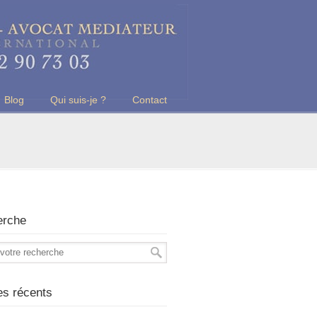
Blog
Qui suis-je ?
Contact
erche
les récents