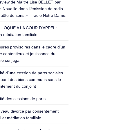
erview de Maître Lise BELLET par
 Nouaille dans l’émission de radio
quête de sens » – radio Notre Dame.
LOQUE A LA COUR D’APPEL :
a médiation familiale
ures provisoires dans le cadre d’un
e contentieux et jouissance du
le conjugal
lité d’une cession de parts sociales
ituant des biens communs sans le
ntement du conjoint
lité des cessions de parts
veau divorce par consentement
 et médiation familiale