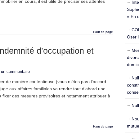
mobilier en cours, il est utile de préciser ses attentes
Int
Sophie
« En 
COL
Haut de page
Oser l
indemnité d’occupation et
Mes
divorc
domici
r un commentaire
Nul
rcer de manière contentieuse (vous n’êtes pas d’accord
const
juge aux affaires familiales va rendre tout d’abord une
conse
a fixer des mesures provisoires et notamment attribuer à
Nul
Nou
mutuel
Haut de page