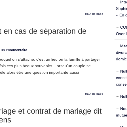
Int
Sophie
Haut de page
« En 
COL
t en cas de séparation de
Oser l
Mes
r un commentaire
divorc
domici
auquel on s’attache, c’est un lieu où la famille à partager
is ces plus beaux souvenirs. Lorsqu’un couple se
Nul
èle alors être une question importante aussi
const
conse
Haut de page
Nul
Nou
age et contrat de mariage dit
mutuel
iens