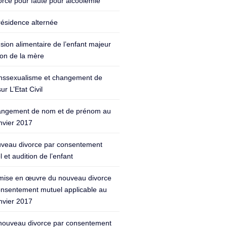
orce pour faute pour alcoolémie
résidence alternée
sion alimentaire de l’enfant majeur
ion de la mère
nssexualisme et changement de
ur L’Etat Civil
ngement de nom et de prénom au
nvier 2017
veau divorce par consentement
 et audition de l’enfant
mise en œuvre du nouveau divorce
onsentement mutuel applicable au
nvier 2017
nouveau divorce par consentement