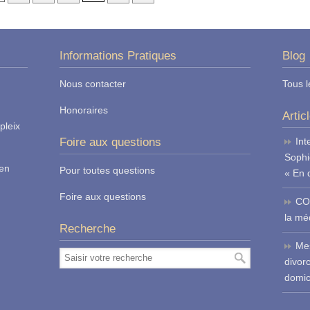
Informations Pratiques
Blog
Nous contacter
Tous l
Honoraires
Artic
pleix
Foire aux questions
Int
Sophi
ren
Pour toutes questions
« En 
Foire aux questions
CO
la méd
Recherche
Mes
divor
domic