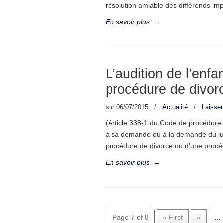
résolution amiable des différends imp
En savoir plus
→
L’audition de l’enfa
procédure de divor
sur
06/07/2015
/
Actualité
/
Laisse
(Article 338-1 du Code de procédure c
à sa demande ou à la demande du juge
procédure de divorce ou d’une procéd
En savoir plus
→
Page 7 of 8
« First
«
...