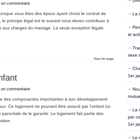
Div
r un commentaire
rsque vous êtes des époux ayant choisi le contrat de
La 
 le principe légal est le suivant vous devez contribuer à
Pen
es aux charges du mariage. La seule exception légale
et act
Tra
sexe s
Haut de page
Cha
nfant
1er ja
r un commentaire
Nou
mutuel
’une des composantes importantes à son développement
itaux. Ce logement ne pouvant être assuré par l’enfant lui-
La 
é parentale de le garantir. Le logement fait partie des
par c
retien
1er ja
Le 