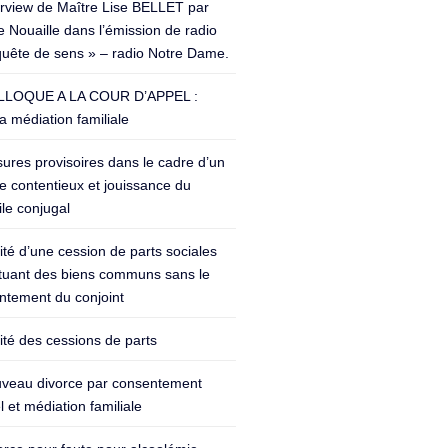
erview de Maître Lise BELLET par
 Nouaille dans l’émission de radio
quête de sens » – radio Notre Dame.
LOQUE A LA COUR D’APPEL :
a médiation familiale
ures provisoires dans le cadre d’un
e contentieux et jouissance du
le conjugal
lité d’une cession de parts sociales
ituant des biens communs sans le
ntement du conjoint
lité des cessions de parts
veau divorce par consentement
 et médiation familiale